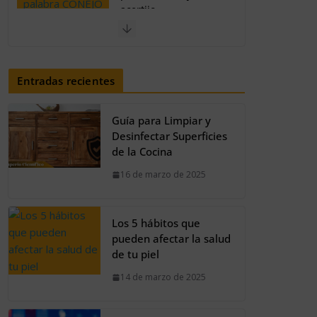
El 97% no logra
superar el acertijo:
Encuentra la palabra
café
Entradas recientes
30 de septiembre de
2023
Guía para Limpiar y
Así se verían los
Desinfectar Superficies
personajes de Shrek
de la Cocina
en estilo fantasía
16 de marzo de 2025
oscura
20 de agosto de 2024
Los 5 hábitos que
pueden afectar la salud
de tu piel
14 de marzo de 2025