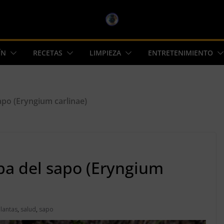
ÍN
RECETAS
LIMPIEZA
ENTRETENIMIENTO
sapo (Eryngium carlinae)
rba del sapo (Eryngium
lantas
,
salud
,
sapo