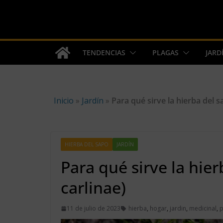
Skip
to
content
TENDENCIAS
PLAGAS
JARD
Inicio
»
Jardín
»
Para qué sirve la hierba del 
HIERBA DEL SAPO
JARDÍN
Para qué sirve la hie
carlinae)
11 de julio de 2023
hierba
,
hogar
,
jardin
,
medicinal
,
p