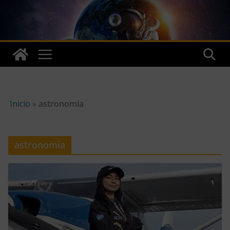
Skip
to
content
Inicio
»
astronomia
astronomia