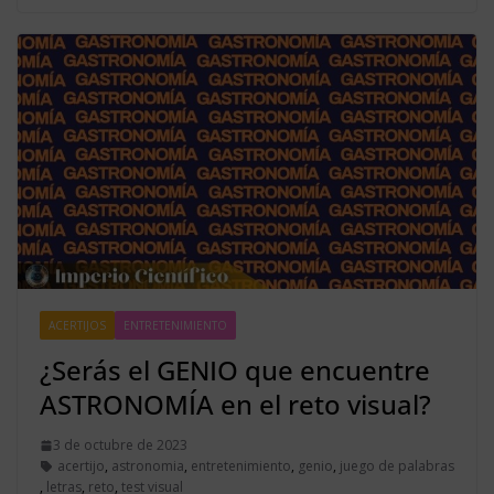
ACERTIJOS
ENTRETENIMIENTO
¿Serás el GENIO que encuentre
ASTRONOMÍA en el reto visual?
3 de octubre de 2023
acertijo
,
astronomia
,
entretenimiento
,
genio
,
juego de palabras
,
letras
,
reto
,
test visual