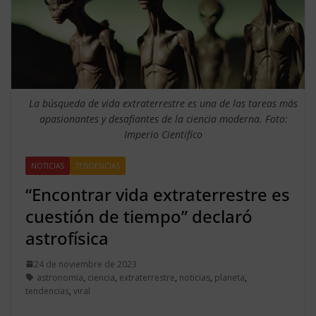
La búsqueda de vida extraterrestre es una de las tareas más
apasionantes y desafiantes de la ciencia moderna. Foto:
Imperio Cientifico
NOTICIAS
TENDENCIAS
“Encontrar vida extraterrestre es
cuestión de tiempo” declaró
astrofísica
24 de noviembre de 2023
astronomia
,
ciencia
,
extraterrestre
,
noticias
,
planeta
,
tendencias
,
viral