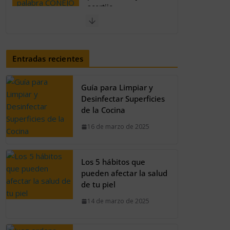
acertijo
2 de octubre de 2023
El 97% no logra
Entradas recientes
superar el acertijo:
Encuentra la palabra
café
Guía para Limpiar y
30 de septiembre de
Desinfectar Superficies
2023
de la Cocina
16 de marzo de 2025
Así se verían los
personajes de Shrek
en estilo fantasía
Los 5 hábitos que
oscura
pueden afectar la salud
20 de agosto de 2024
de tu piel
14 de marzo de 2025