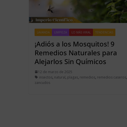
LAVANDA
LIMPIEZA
LO MÁS VIRAL
TENDENCIAS
¡Adiós a los Mosquitos! 9
Remedios Naturales para
Alejarlos Sin Químicos
12 de marzo de 2025
insectos
,
natural
,
plagas
,
remedios
,
remedios caseros
zancudos