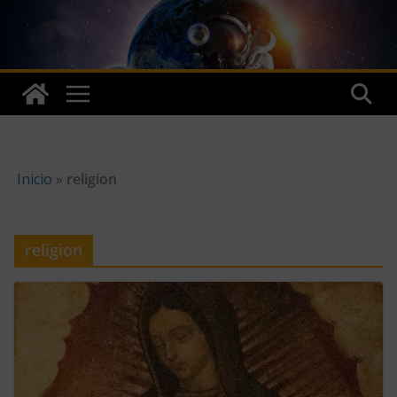
Skip
to
content
Inicio
»
religion
religion