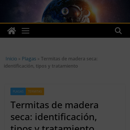
Skip
to
content
Inicio
»
Plagas
»
Termitas de madera seca:
identificación, tipos y tratamiento
PLAGAS
TERMITAS
Termitas de madera
seca: identificación,
tipos y tratamiento