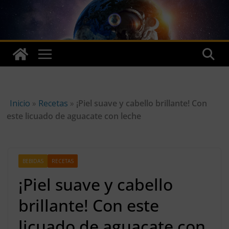
Skip
to
content
Inicio
»
Recetas
»
¡Piel suave y cabello brillante! Con
este licuado de aguacate con leche
BEBIDAS
RECETAS
¡Piel suave y cabello
brillante! Con este
licuado de aguacate con