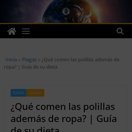
Skip
to
content
Inicio
»
Plagas
»
¿Qué comen las polillas además de
ropa? | Guía de su dieta
PLAGAS
POLILLAS
¿Qué comen las polillas
además de ropa? | Guía
de su dieta