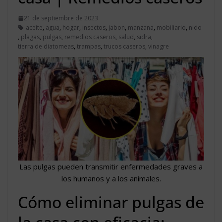
21 de septiembre de 2023
aceite
,
agua
,
hogar
,
insectos
,
jabon
,
manzana
,
mobiliario
,
nido
,
plagas
,
pulgas
,
remedios caseros
,
salud
,
sidra
,
tierra de diatomeas
,
trampas
,
trucos caseros
,
vinagre
Las pulgas pueden transmitir enfermedades graves a
los humanos y a los animales.
Cómo eliminar pulgas de