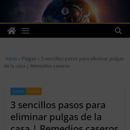
Skip
to
content
Inicio
»
Plagas
»
3 sencillos pasos para eliminar pulgas
de la casa | Remedios caseros
PLAGAS
PULGAS
3 sencillos pasos para
eliminar pulgas de la
casa | Remedios caseros