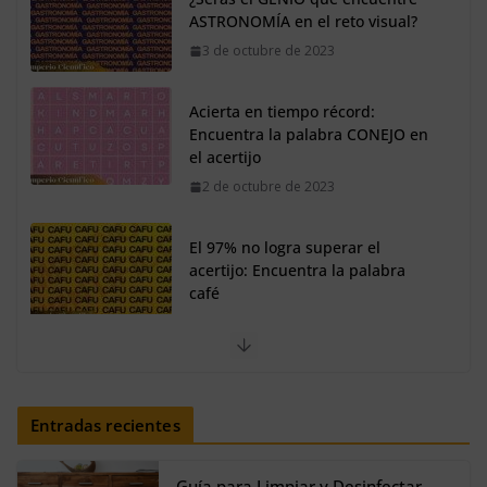
Acierta en tiempo récord:
Encuentra la palabra CONEJO en
el acertijo
2 de octubre de 2023
El 97% no logra superar el
acertijo: Encuentra la palabra
café
30 de septiembre de 2023
Así se verían los personajes de
Shrek en estilo fantasía oscura
20 de agosto de 2024
Solo una MENTE privilegiada
encuentra la palabra LOBO en el
Entradas recientes
acertijo
25 de noviembre de 2023
Guía para Limpiar y Desinfectar