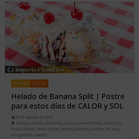
POSTRES
RECETAS
Helado de Banana Split | Postre
para estos días de CALOR y SOL
24 de agosto de 2023
azucar
,
cerezas
,
chocolate
,
cocina
,
crema batida
,
dulce
,
frio
,
frutas
,
helado
,
hielo
,
hogar
,
nueces
,
platano
,
postres
,
recetas
,
refrigerador
,
vainilla