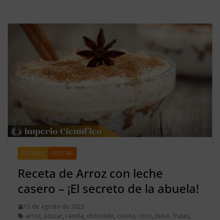
POSTRES
RECETAS
Receta de Arroz con leche
casero – ¡El secreto de la abuela!
15 de agosto de 2023
arroz
,
azucar
,
canela
,
chocolate
,
cocina
,
coco
,
dulce
,
frutas
,