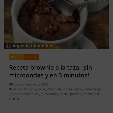
POSTRES
RECETAS
Receta brownie a la taza, ¡sin
microondas y en 3 minutos!
3 de septiembre de 2023
azucar
,
brownie
,
cacao
,
chocolate
,
cocina
,
dulce
,
harina
,
hogar
,
huevos
,
mantequilla
,
microondas
,
pastel
,
postres
,
recetas
,
sal
,
vainilla