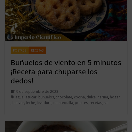
POSTRES
RECETAS
Buñuelos de viento en 5 minutos
¡Receta para chuparse los
dedos!
19 de septiembre de 2023
agua
,
azucar
,
buñuelos
,
chocolate
,
cocina
,
dulce
,
harina
,
hogar
,
huevos
,
leche
,
levadura
,
mantequilla
,
postres
,
recetas
,
sal