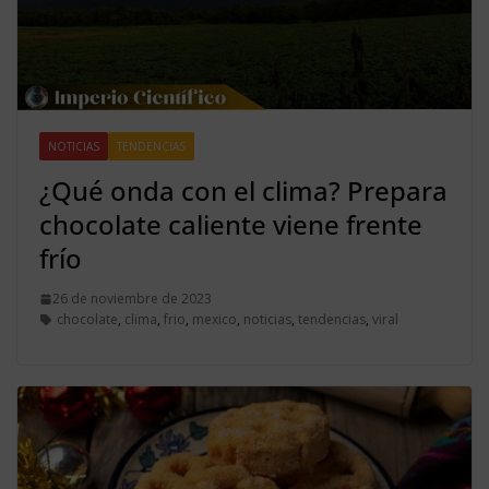
NOTICIAS
TENDENCIAS
¿Qué onda con el clima? Prepara
chocolate caliente viene frente
frío
26 de noviembre de 2023
chocolate
,
clima
,
frio
,
mexico
,
noticias
,
tendencias
,
viral