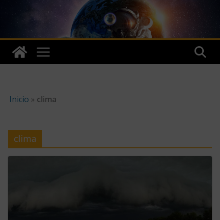
Skip
to
content
Inicio
»
clima
clima