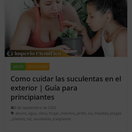
JARDÍN
SUCULENTAS
Como cuidar las suculentas en el
exterior | Guía para
principiantes
8 de septiembre de 2023
abono
,
agua
,
clima
,
hogar
,
insectos
,
jardin
,
luz
,
macetas
,
plagas
,
plantas
,
sol
,
suculentas
,
trasplantar