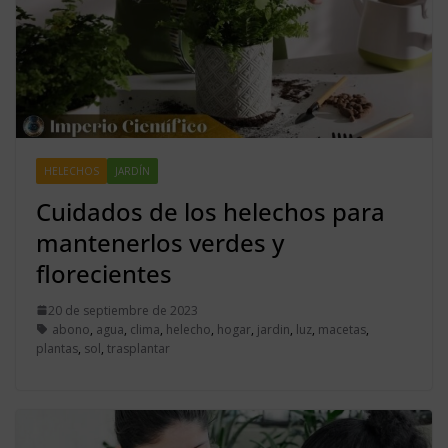
HELECHOS
JARDÍN
Cuidados de los helechos para
mantenerlos verdes y
florecientes
20 de septiembre de 2023
abono
,
agua
,
clima
,
helecho
,
hogar
,
jardin
,
luz
,
macetas
,
plantas
,
sol
,
trasplantar